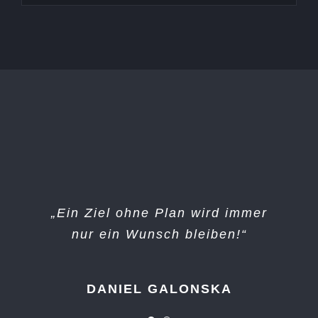
„Große Dinge entstehen nicht in
„Ein Ziel ohne Plan wird immer
nur ein Wunsch bleiben!“
der Komfortzone!“
DANIEL GALONSKA
UNBEKANNT