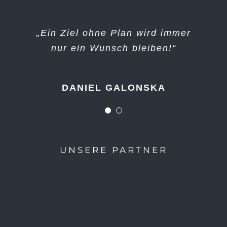
„Große Dinge entstehen nicht in
„Ein Ziel ohne Plan wird immer
nur ein Wunsch bleiben!“
der Komfortzone!“
DANIEL GALONSKA
UNBEKANNT
UNSERE PARTNER