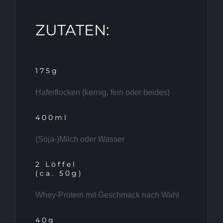
ZUTATEN:
175g
Haferflocken (kernig, fein oder beides)
400ml
(Soja-)Milch oder Wasser
2 Löffel
(ca. 50g)
Whey-Protein mit Geschmack nach Wahl
40g