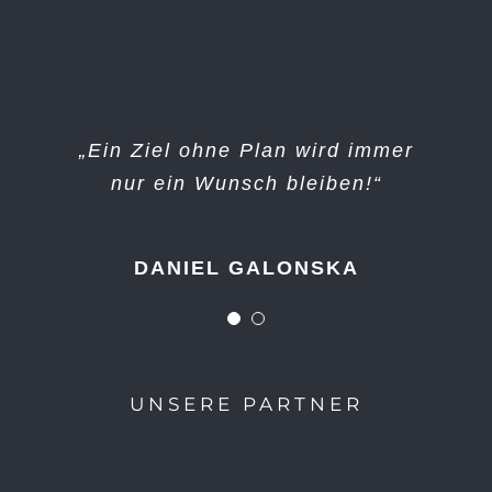
„Große Dinge entstehen nicht in
„Ein Ziel ohne Plan wird immer
nur ein Wunsch bleiben!“
der Komfortzone!“
DANIEL GALONSKA
UNBEKANNT
UNSERE PARTNER